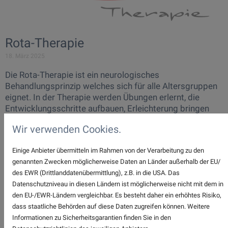
Rota-Therapie
18. März 2025
Die Rota-Therapie ist ein neurologisches
Behandlungsprinzip welches sich für alle Altersgruppen
eignet. In der Therapie werden Übungen erlernt, die
Entwicklungsschritte aufbauen, Erleichterung bringen
und Entwicklungsfördernd wirken. Über
Wir verwenden Cookies.
Rotationsbewegungen in der Wirbelsäule und im Raum
wird der Muskeltonus positiv beeinflusst und reguliert.
Einige Anbieter übermitteln im Rahmen von der Verarbeitung zu den
Dies ist die Basis für eine gute Stabilität, Wahrnehmung
genannten Zwecken möglicherweise Daten an Länder außerhalb der EU/
und Koordination. Die Übungen können aktiv und passiv,
des EWR (Drittlanddatenübermittlung), z.B. in die USA. Das
selbständig, von Eltern oder von Kindern erlernt werden.
Datenschutzniveau in diesen Ländern ist möglicherweise nicht mit dem in
Geeignet für:
den EU-/EWR-Ländern vergleichbar. Es besteht daher ein erhöhtes Risiko,
Erwachsene
dass staatliche Behörden auf diese Daten zugreifen können. Weitere
Kinder
Informationen zu Sicherheitsgarantien finden Sie in den
Babys und Kleinkinder (Schoßbehandlung)