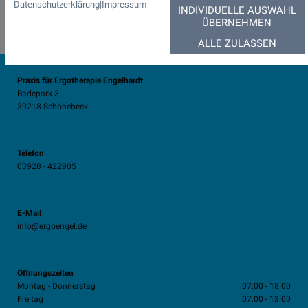
Datenschutzerklärung
|
Impressum
INDIVIDUELLE AUSWAHL
ÜBERNEHMEN
ALLE ZULASSEN
Praxis für Ergotherapie Engelhardt
Badepark 3
39218 Schönebeck
Telefon
03928 - 422905
E-Mail
info@ergoengel.de
Öffnungszeiten
Montag - Donnerstag
07:00 - 18:00
Freitag
07:00 - 13:00