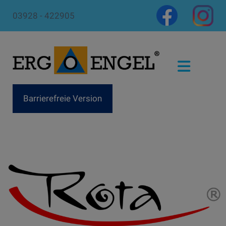
03928 - 422905
Barrierefreie Version