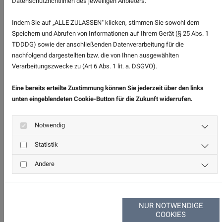
Datenschutzrichtlinien des jeweiligen Anbieters.
Anwendungsbereiche:
Rota-Therapie bei Säuglingen und Kleinkindern:
Indem Sie auf „ALLE ZULASSEN" klicken, stimmen Sie sowohl dem
Regulationsstörungen (Schrei- Schlaf- und
Speichern und Abrufen von Informationen auf Ihrem Gerät (§ 25 Abs. 1
Fütterstörung), Stillprobleme,
TDDDG) sowie der anschließenden Datenverarbeitung für die
Entwicklungsverzögerungen, Fußfehlstellungen,
nachfolgend dargestellten bzw. die von Ihnen ausgewählten
Zehenspitzengang, Muskeldysbalancen,
Verarbeitungszwecke zu (Art 6 Abs. 1 lit. a. DSGVO).
Genvariationen, Autismus, Frühgeburten,
Gendefekte, fetales Alkoholsysndrom
Eine bereits erteilte Zustimmung können Sie jederzeit über den links
Rota-Therapie bei Schulkindern: unklare Händigkeit,
unten eingeblendeten Cookie-Button für die Zukunft widerrufen.
Lernschwäche, Konzentrationsschwierigkeiten,
Grafomotorik-Defizite, Bettnässen,
Notwendig
Wahrnehmungsstörungen, ADS/ADHS
Rota-Therapie bei Erwachsenen: Parkinson-
Statistik
Krankheit, MS, ALS, Hemiparese, Schlafstörungen,
Depression, Long-Covid, Chronische
Andere
Schmerzsyndrome, Ataxie
ZURÜCK
NUR NOTWENDIGE
COOKIES